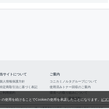
当サイトについて
ご案内
個人情報保護方針
コニカミノルタグループについて
特定商取引法に基づく表記
使用済みトナー回収のご案内
ご利用規約
環境への取り組みについて
CSR（社会・環境活動）
トの使用を続けることでCookieの使用を承諾したことになります。
ビズ
コニカミノルタジャパン（株）は事業者向けの商品・サービスの情報を提供しております