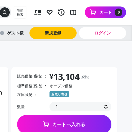
詳細
カート
0
検索
ゲスト
新規登録
ログイン
13,104
¥
販売価格(税抜)
(税抜)
標準価格(税抜)
オープン価格
m
在庫状況
お取り寄せ
数量
カートへ入れる