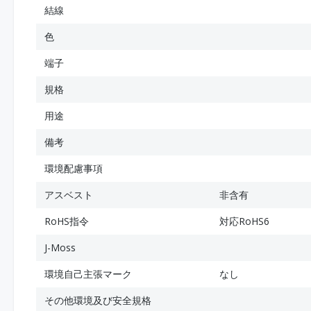
結線
色
端子
規格
用途
備考
環境配慮事項
アスベスト
非含有
RoHS指令
対応RoHS6
J-Moss
環境自己主張マーク
なし
その他環境及び安全規格