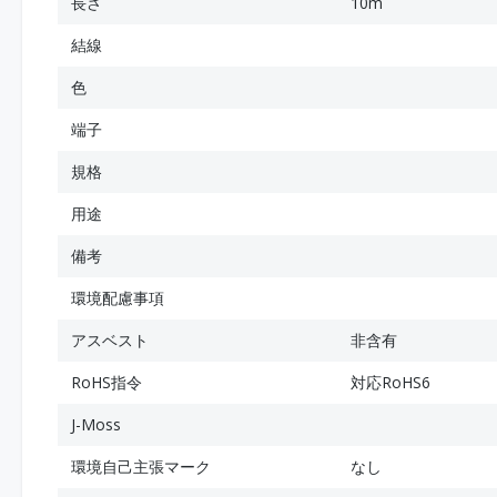
長さ
10m
結線
色
端子
規格
用途
備考
環境配慮事項
アスベスト
非含有
RoHS指令
対応RoHS6
J-Moss
環境自己主張マーク
なし