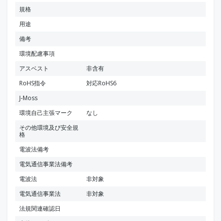
規格
用途
備考
環境配慮事項
アスベスト
非含有
RoHS指令
対応RoHS6
J-Moss
環境自己主張マーク
なし
その他環境及び安全規
格
電波法備考
電気通信事業法備考
電波法
非対象
電気通信事業法
非対象
法規関連確認日