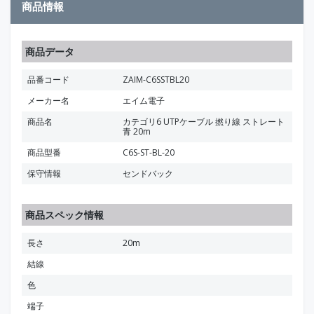
商品情報
商品データ
品番コード
ZAIM-C6SSTBL20
メーカー名
エイム電子
商品名
カテゴリ6 UTPケーブル 撚り線 ストレート
青 20m
商品型番
C6S-ST-BL-20
保守情報
センドバック
商品スペック情報
長さ
20m
結線
色
端子