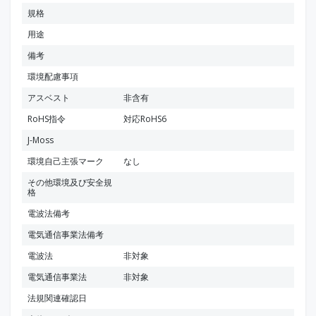
規格
用途
備考
環境配慮事項
アスベスト
非含有
RoHS指令
対応RoHS6
J-Moss
環境自己主張マーク
なし
その他環境及び安全規
格
電波法備考
電気通信事業法備考
電波法
非対象
電気通信事業法
非対象
法規関連確認日