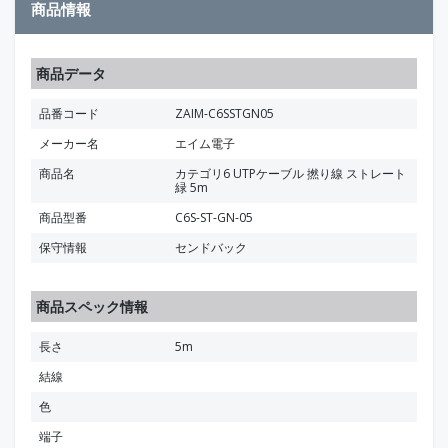
商品情報
商品データ
品番コード
ZAIM-C6SSTGN05
メーカー名
エイム電子
商品名
カテゴリ6 UTPケーブル 撚り線 ストレート
緑 5m
商品型番
C6S-ST-GN-05
保守情報
センドバック
商品スペック情報
長さ
5m
結線
色
端子