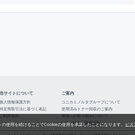
当サイトについて
ご案内
個人情報保護方針
コニカミノルタグループについて
特定商取引法に基づく表記
使用済みトナー回収のご案内
ご利用規約
環境への取り組みについて
CSR（社会・環境活動）
トの使用を続けることでCookieの使用を承諾したことになります。
ビズ
コニカミノルタジャパン（株）は事業者向けの商品・サービスの情報を提供しております