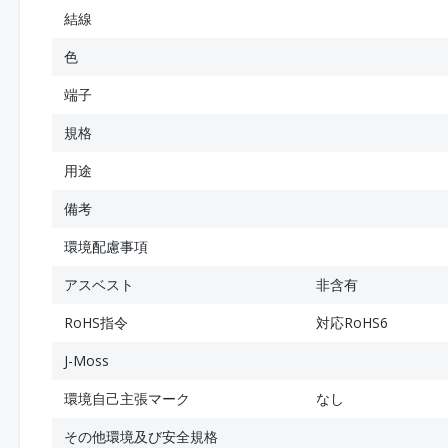
結線
色
端子
規格
用途
備考
環境配慮事項
アスベスト
非含有
RoHS指令
対応RoHS6
J-Moss
環境自己主張マーク
なし
その他環境及び安全規格