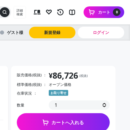
詳細
カート
0
検索
ゲスト
新規登録
ログイン
86,726
¥
販売価格(税抜)
(税抜)
標準価格(税抜)
オープン価格
在庫状況
お取り寄せ
数量
カートへ入れる