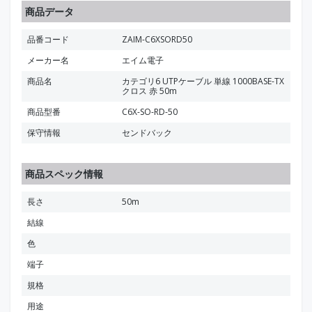
商品データ
品番コード
ZAIM-C6XSORD50
メーカー名
エイム電子
商品名
カテゴリ6 UTPケーブル 単線 1000BASE-TX
クロス 赤 50m
商品型番
C6X-SO-RD-50
保守情報
センドバック
商品スペック情報
長さ
50m
結線
色
端子
規格
用途