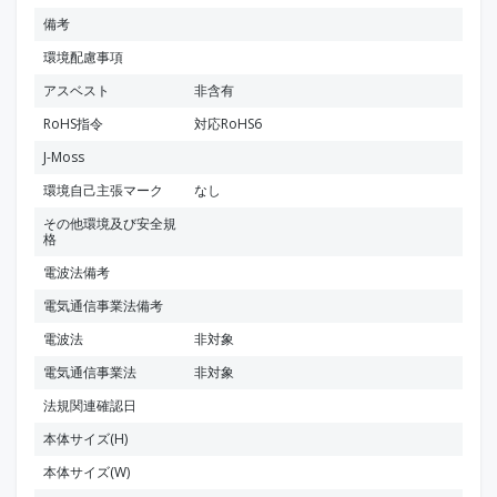
備考
環境配慮事項
アスベスト
非含有
RoHS指令
対応RoHS6
J-Moss
環境自己主張マーク
なし
その他環境及び安全規
格
電波法備考
電気通信事業法備考
電波法
非対象
電気通信事業法
非対象
法規関連確認日
本体サイズ(H)
本体サイズ(W)