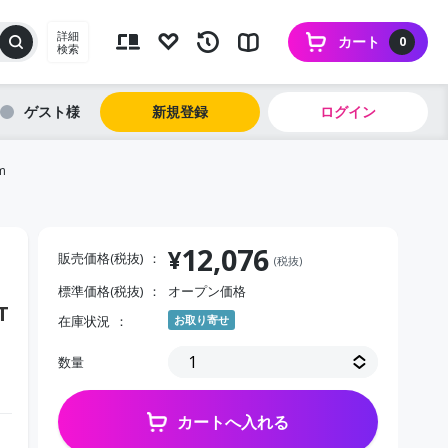
詳細
カート
0
検索
ゲスト
新規登録
ログイン
m
12,076
¥
販売価格(税抜)
(税抜)
標準価格(税抜)
オープン価格
T
在庫状況
お取り寄せ
数量
カートへ入れる