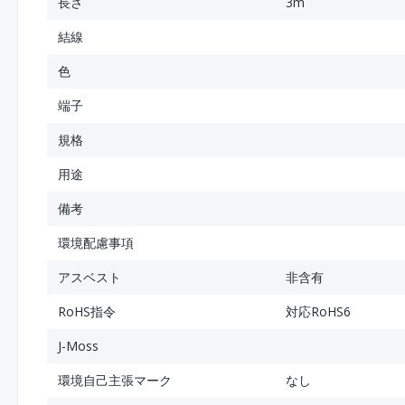
長さ
3m
結線
色
端子
規格
用途
備考
環境配慮事項
アスベスト
非含有
RoHS指令
対応RoHS6
J-Moss
環境自己主張マーク
なし