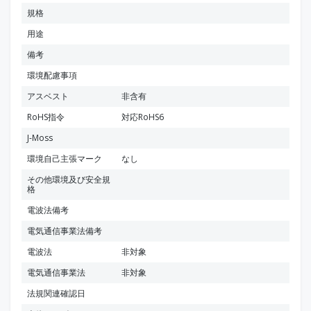
規格
用途
備考
環境配慮事項
アスベスト
非含有
RoHS指令
対応RoHS6
J-Moss
環境自己主張マーク
なし
その他環境及び安全規
格
電波法備考
電気通信事業法備考
電波法
非対象
電気通信事業法
非対象
法規関連確認日