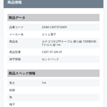
商品情報
商品データ
品番コード
ZAIM-C6XTSTGN01
メーカー名
エイム電子
商品名
カテゴリ6 UTPケーブル 撚り線 1000BASE-
Tクロス 緑 1m
商品型番
C6XT-ST-GN-01
保守情報
センドバック
商品スペック情報
長さ
1m
結線
色
端子