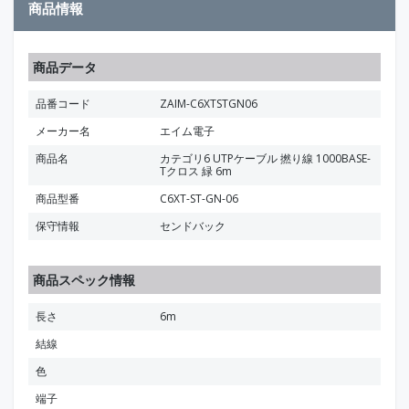
商品情報
商品データ
品番コード
ZAIM-C6XTSTGN06
メーカー名
エイム電子
商品名
カテゴリ6 UTPケーブル 撚り線 1000BASE-
Tクロス 緑 6m
商品型番
C6XT-ST-GN-06
保守情報
センドバック
商品スペック情報
長さ
6m
結線
色
端子