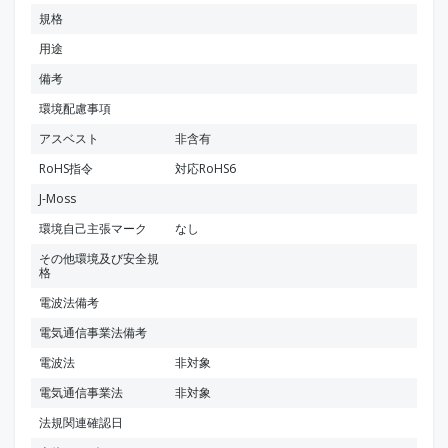
規格
用途
備考
環境配慮事項
アスベスト
非含有
RoHS指令
対応RoHS6
J-Moss
環境自己主張マーク
なし
その他環境及び安全規
格
電波法備考
電気通信事業法備考
電波法
非対象
電気通信事業法
非対象
法規関連確認日