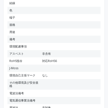
結線
色
端子
規格
用途
備考
環境配慮事項
アスベスト
非含有
RoHS指令
対応RoHS6
J-Moss
環境自己主張マーク
なし
その他環境及び安全規
格
電波法備考
電気通信事業法備考
電波法
非対象