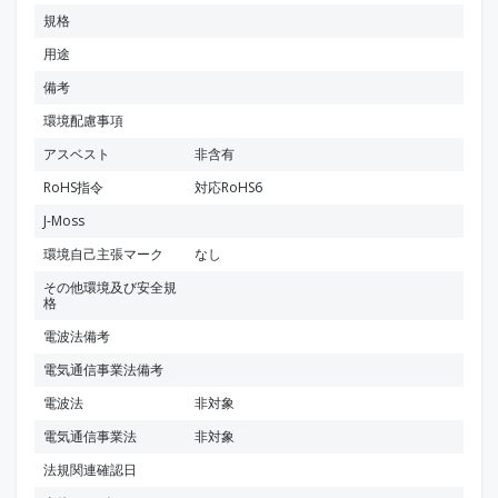
規格
用途
備考
環境配慮事項
アスベスト
非含有
RoHS指令
対応RoHS6
J-Moss
環境自己主張マーク
なし
その他環境及び安全規
格
電波法備考
電気通信事業法備考
電波法
非対象
電気通信事業法
非対象
法規関連確認日