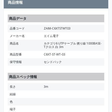
商品情報
商品データ
品番コード
ZAIM-C6XTSTWT03
メーカー名
エイム電子
商品名
カテゴリ6 UTPケーブル 撚り線 1000BASE-
Tクロス 白 3m
商品型番
C6XT-ST-WT-03
保守情報
センドバック
商品スペック情報
長さ
3m
結線
色
端子