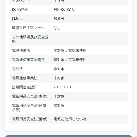
アスベスト
非含有
RoHS指令
対応RoHS10
J-Moss
対象外
環境自己主張マーク
なし
その他環境及び安全規
格
電波法備考
非対象：電気未使用
電気通信事業法備考
非対象：電気未使用
電波法
非対象
電気通信事業法
非対象
法規関連確認日
20111020
電気用品安全法(本体)
非対象
電気用品安全法(付属
非対象
品等)
電気用品安全法(備考)
電気を使用しない為