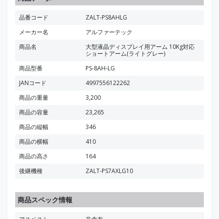
品番コード
ZALT-PS8AHLG
メーカー名
アルファーテック
商品名
大型液晶ディスプレイ用アーム 10Kg対応
ショートアーム(ライトグレー)
商品型番
PS-8AH-LG
JANコード
4997556122262
商品の重量
3,200
商品の容量
23,265
商品の縦幅
346
商品の横幅
410
商品の高さ
164
後継機種
ZALT-PS7AXLG10
商品スペック情報