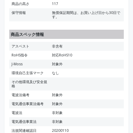
商品の高さ
117
保守情報
無償保証期間は、お買い上げ日から30日で
す。
商品スペック情報
アスベスト
非含有
RoHS指令
対応RoHS10
J-Moss
対象外
環境自己主張マーク
なし
その他環境及び安全規
格
電波法備考
対象外
電気通信事業法備考
対象外
電波法
非対象
電気通信事業法
非対象
法規関連確認日
20200110