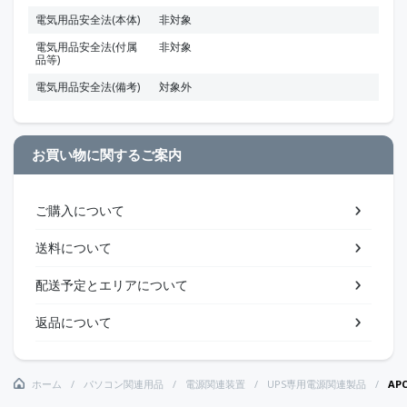
電気用品安全法(本体)
非対象
電気用品安全法(付属
非対象
品等)
電気用品安全法(備考)
対象外
お買い物に関するご案内
ご購入について
送料について
配送予定とエリアについて
返品について
ホーム
パソコン関連用品
電源関連装置
UPS専用電源関連製品
APC