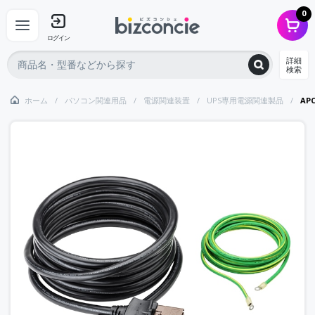
0
ログイン
詳細
検索
ホーム
パソコン関連用品
電源関連装置
UPS専用電源関連製品
APC