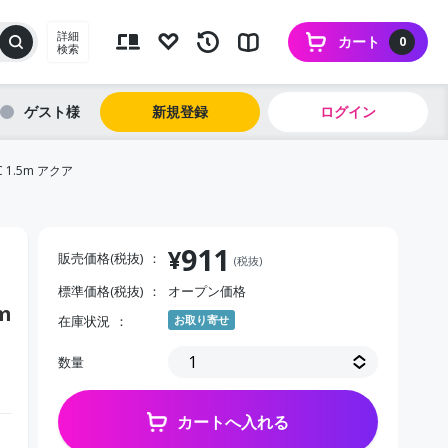
詳細
カート
0
検索
ゲスト
新規登録
ログイン
 1.5m アクア
911
¥
販売価格(税抜)
(税抜)
標準価格(税抜)
オープン価格
m
在庫状況
お取り寄せ
数量
カートへ入れる