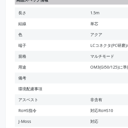
長さ
1.5m
結線
単芯
色
アクア
端子
LCコネクタ(PC研磨)
規格
マルチモード
用途
OM3(GI50/125
備考
環境配慮事項
アスベスト
非含有
RoHS指令
対応RoHS10
J-Moss
対応