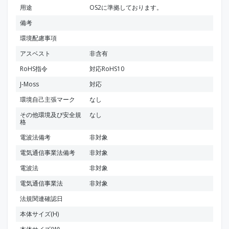
用途
OS2に準拠しております。
備考
環境配慮事項
アスベスト
非含有
RoHS指令
対応RoHS10
J-Moss
対応
環境自己主張マーク
なし
その他環境及び安全規
なし
格
電波法備考
非対象
電気通信事業法備考
非対象
電波法
非対象
電気通信事業法
非対象
法規関連確認日
本体サイズ(H)