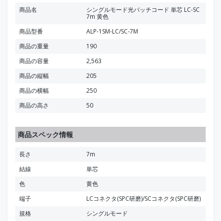
商品名
シングルモード光パッチコード 単芯 LC-SC
7m 黄色
商品型番
ALP-1SM-LC/SC-7M
商品の重量
190
商品の容量
2,563
商品の縦幅
205
商品の横幅
250
商品の高さ
50
商品スペック情報
長さ
7m
結線
単芯
色
黄色
端子
LCコネクタ(SPC研磨)/SCコネクタ(SPC研磨)
規格
シングルモード