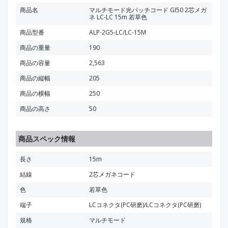
商品名
マルチモード光パッチコード GI50 2芯メガ
ネ LC-LC 15m 若草色
商品型番
ALP-2G5-LC/LC-15M
商品の重量
190
商品の容量
2,563
商品の縦幅
205
商品の横幅
250
商品の高さ
50
商品スペック情報
長さ
15m
結線
2芯メガネコード
色
若草色
端子
LCコネクタ(PC研磨)/LCコネクタ(PC研磨)
規格
マルチモード