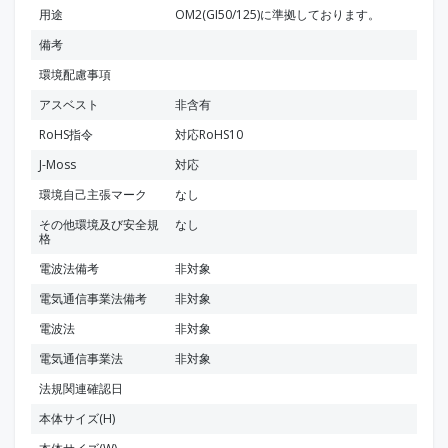
用途
OM2(GI50/125)に準拠しております。
備考
環境配慮事項
アスベスト
非含有
RoHS指令
対応RoHS10
J-Moss
対応
環境自己主張マーク
なし
その他環境及び安全規
なし
格
電波法備考
非対象
電気通信事業法備考
非対象
電波法
非対象
電気通信事業法
非対象
法規関連確認日
本体サイズ(H)