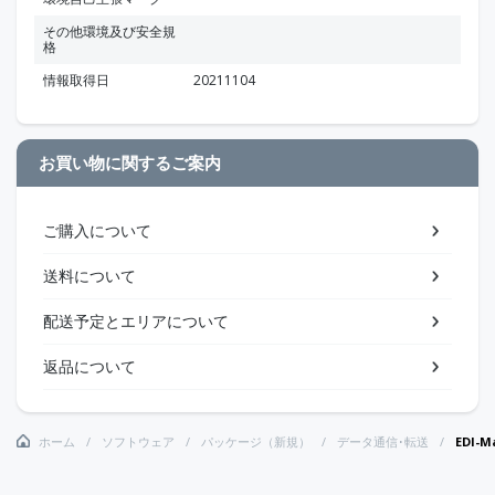
その他環境及び安全規
格
情報取得日
20211104
お買い物に関するご案内
ご購入について
送料について
配送予定とエリアについて
返品について
ホーム
ソフトウェア
パッケージ（新規）
データ通信･転送
EDI-M