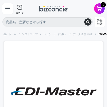
0
ログイン
詳細
検索
ホーム
ソフトウェア
パッケージ（新規）
データ通信･転送
EDI-M