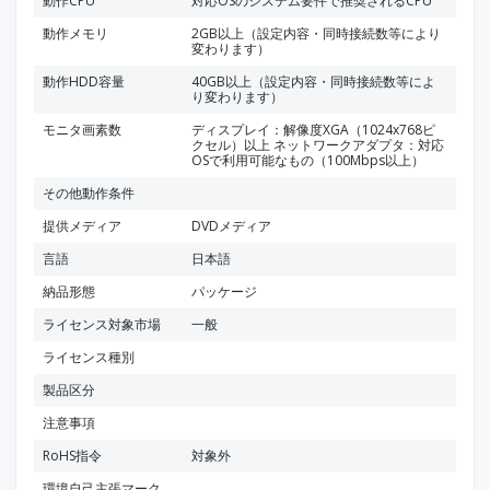
動作CPU
対応OSのシステム要件で推奨されるCPU
動作メモリ
2GB以上（設定内容・同時接続数等により
変わります）
動作HDD容量
40GB以上（設定内容・同時接続数等によ
り変わります）
モニタ画素数
ディスプレイ：解像度XGA（1024x768ピ
クセル）以上 ネットワークアダプタ：対応
OSで利用可能なもの（100Mbps以上）
その他動作条件
提供メディア
DVDメディア
言語
日本語
納品形態
パッケージ
ライセンス対象市場
一般
ライセンス種別
製品区分
注意事項
RoHS指令
対象外
環境自己主張マーク