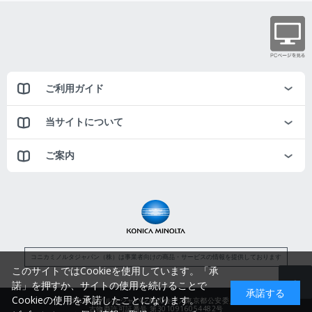
ご利用ガイド
当サイトについて
ご案内
コニカミノルタジャパン（株）は事業者向けの商品・サービスの情報を提供しております
このサイトではCookieを使用しています。「承
諾」を押すか、サイトの使用を続けることで
承諾する
Cookieの使用を承諾したことになります。
コニカミノルタジャパン株式会社／東京都公安委員会
古物商許可証番号 第3010916054482号