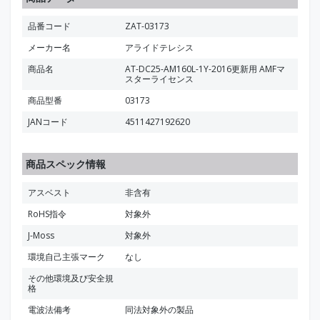
品番コード
ZAT-03173
メーカー名
アライドテレシス
商品名
AT-DC25-AM160L-1Y-2016更新用 AMFマ
スターライセンス
商品型番
03173
JANコード
4511427192620
商品スペック情報
アスベスト
非含有
RoHS指令
対象外
J-Moss
対象外
環境自己主張マーク
なし
その他環境及び安全規
格
電波法備考
同法対象外の製品