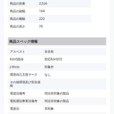
商品の容量
2,526
商品の縦幅
164
商品の横幅
220
商品の高さ
70
商品スペック情報
アスベスト
非含有
RoHS指令
対応RoHS10
J-Moss
対象外
環境自己主張マーク
なし
その他環境及び安全規
格
電波法備考
同法非対象の製品
電気通信事業法備考
同法非対象の製品
電波法
非対象