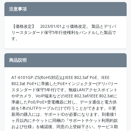
注意事項
【価格改定】 2023/01/01より価格改定。 製品とデリバ
リースタンダード保守5年行使権利をバンドルした製品で
す。
商品説明
AT-6101GP-Z5(RoHS対応)はIEEE 802.3af PoE、IEEE
802.3at PoE+に準拠したPoE+インジェクター(デリバリー
スタンダード保守5年付)です。無線LANアクセスポイント
やIPカメラ、VoIP端末などのIEEE 802.3af/IEEE 802.3atに
準拠したPoE/PoE+受電機器に対し、データ通信と電力供
給を1本のUTPケーブルだけで行うことができます。※更
新用の購入には、サポートIDが必要になります。到着後1
ヶ月以内にチケットに同梱の『サポートチケット利用約款
および仕様』を確認後、同意の上登録下さい。サービス期