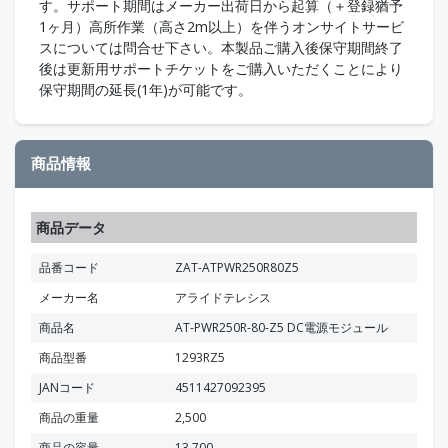
す。サポート期間はメーカー出荷日から起算（＋登録猶予
1ヶ月）高所作業（高さ2m以上）を伴うオンサイトサービ
スについては問合せ下さい。本製品ご購入後保守期間終了
後は更新用サポートチケットをご購入いただくことにより
保守期間の延長(1年)が可能です。
商品情報
商品データ
品番コード
ZAT-ATPWR250R80Z5
メーカー名
アライドテレシス
商品名
AT-PWR250R-80-Z5 DC電源モジュール
商品型番
1293RZ5
JANコード
4511427092395
商品の重量
2,500
商品の容量
13,700