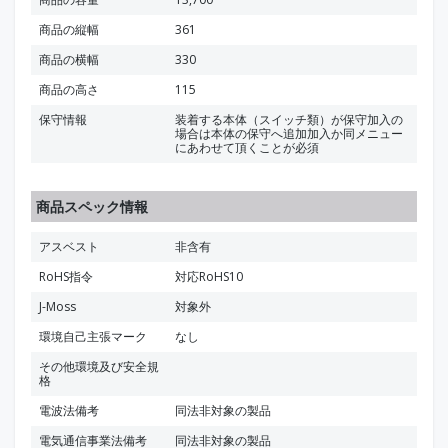
商品の縦幅
361
商品の横幅
330
商品の高さ
115
保守情報
装着する本体（スイッチ類）が保守加入の
場合は本体の保守へ追加加入か同メニュー
にあわせて頂くことが必須
商品スペック情報
アスベスト
非含有
RoHS指令
対応RoHS10
J-Moss
対象外
環境自己主張マーク
なし
その他環境及び安全規
格
電波法備考
同法非対象の製品
電気通信事業法備考
同法非対象の製品