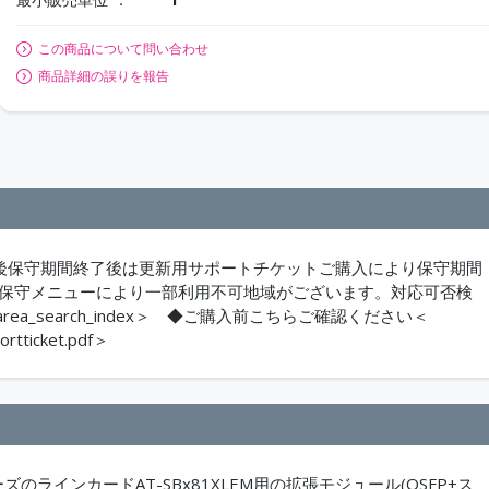
この商品について問い合わせ
商品詳細の誤りを報告
ご購入後保守期間終了後は更新用サポートチケットご購入により保守期間
は保守メニューにより一部利用不可地域がございます。対応可否検
php?action=area_search_index＞ ◆ご購入前こちらご確認ください＜
ortticket.pdf＞
00シリーズのラインカードAT-SBx81XLEM用の拡張モジュール(QSFP+ス