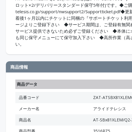
ロット×2/デリバリースタンダード保守5年付)です。◆ご購入前こち
telesis.co.jp/support/nwsupport2/Suppor
着後1ヶ月以内にチケットに同梱の『サポートチケット利
ージよりご登録下さい ◆サービス期間は、ご登録有無関
サービス提供できないため必ずご登録ください ◆本体に
も同じ保守メニューにて保守加入下さい ◆高所作業（高
い。
商品情報
商品データ
品番コード
ZAT-ATSBX81XLEM
メーカー名
アライドテレシス
商品名
AT-SBx81XLEM/
商品型番
3516RZ5