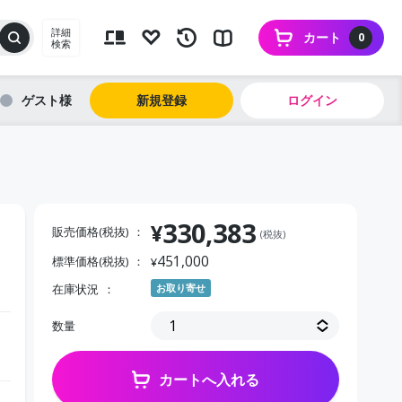
詳細
カート
0
検索
ゲスト
新規登録
ログイン
330,383
¥
販売価格(税抜)
(税抜)
451,000
標準価格(税抜)
¥
在庫状況
お取り寄せ
数量
カートへ入れる