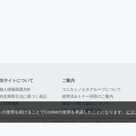
当サイトについて
ご案内
個人情報保護方針
コニカミノルタグループについて
特定商取引法に基づく表記
使用済みトナー回収のご案内
ご利用規約
環境への取り組みについて
CSR（社会・環境活動）
トの使用を続けることでCookieの使用を承諾したことになります。
ビズ
コニカミノルタジャパン（株）は事業者向けの商品・サービスの情報を提供しております
コニカミノルタジャパン株式会社／東京都公安委員会 古物商許可証番号 第3010916054482