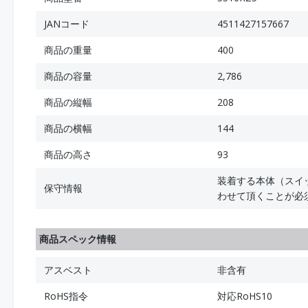
JANコード
4511427157667
商品の重量
400
商品の容量
2,786
商品の縦幅
208
商品の横幅
144
商品の高さ
93
装着する本体（スイ
保守情報
わせて頂くことが必
商品スペック情報
アスベスト
非含有
RoHS指令
対応RoHS10