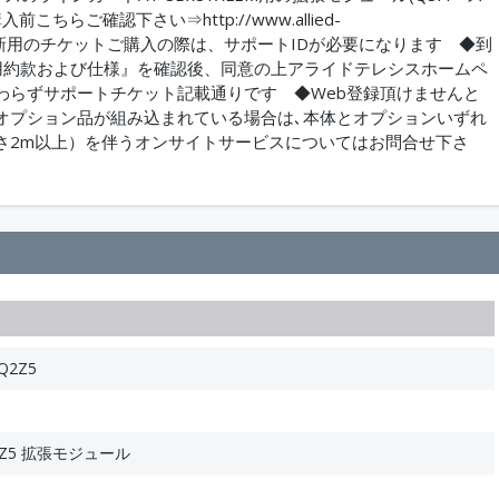
らご確認下さい⇒http://www.allied-
tticket.pdf◆更新用のチケットご購入の際は、サポートIDが必要になります ◆到
用約款および仕様』を確認後、同意の上アライドテレシスホームペ
わらずサポートチケット記載通りです ◆Web登録頂けませんと
オプション品が組み込まれている場合は､本体とオプションいずれ
さ2m以上）を伴うオンサイトサービスについてはお問合せ下さ
Q2Z5
Q2-Z5 拡張モジュール