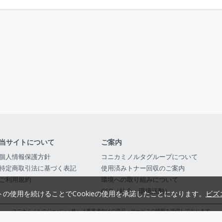
当サイトについて
ご案内
個人情報保護方針
コニカミノルタグループについて
特定商取引法に基づく表記
使用済みトナー回収のご案内
ご利用規約
環境への取り組みについて
CSR（社会・環境活動）
トの使用を続けることでCookieの使用を承諾したことになります。
ビズ
コニカミノルタジャパン（株）は事業者向けの商品・サービスの情報を提供しております