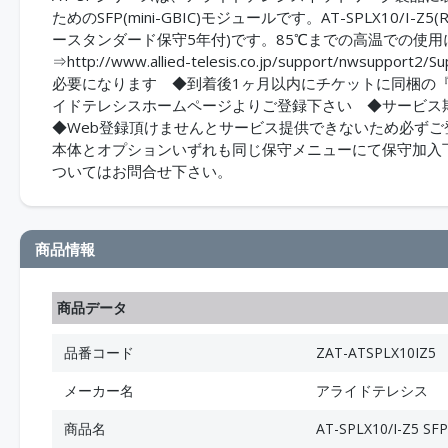
ためのSFP(mini-GBIC)モジュールです。AT-SPLX10/I-
ースタンダード保守5年付)です。85℃までの高温での使
⇒http://www.allied-telesis.co.jp/support/nws
必要になります ◆到着後1ヶ月以内にチケットに同梱の
イドテレシスホームページよりご登録下さい ◆サービ
◆Web登録頂けませんとサービス提供できないため必ずご
本体とオプションいずれも同じ保守メニューにて保守加入
ついてはお問合せ下さい。
商品情報
商品データ
品番コード
ZAT-ATSPLX10IZ5
メーカー名
アライドテレシス
商品名
AT-SPLX10/I-Z5 