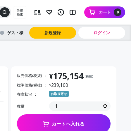
詳細
カート
0
検索
ゲスト
新規登録
ログイン
175,154
¥
販売価格(税抜)
(税抜)
239,100
標準価格(税抜)
¥
ル
在庫状況
お取り寄せ
数量
カートへ入れる