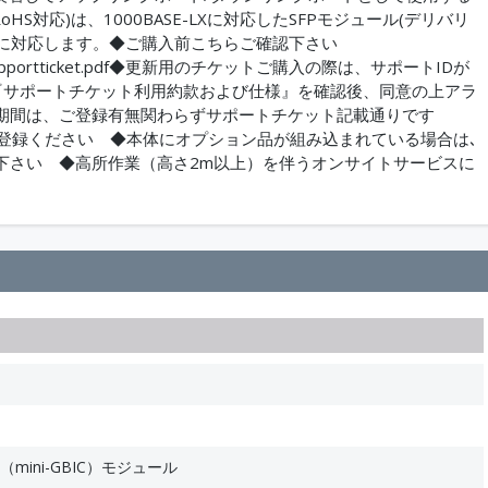
Z5(RoHS対応)は、1000BASE-LXに対応したSFPモジュール(デリバリ
用に対応します。◆ご購入前こちらご確認下さい
upport2/Supportticket.pdf◆更新用のチケットご購入の際は、サポートIDが
『サポートチケット利用約款および仕様』を確認後、同意の上アラ
ス期間は、ご登録有無関わらずサポートチケット記載通りです
登録ください ◆本体にオプション品が組み込まれている場合は､
下さい ◆高所作業（高さ2m以上）を伴うオンサイトサービスに
SFP（mini-GBIC）モジュール