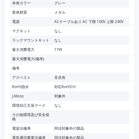
本体カラー
グレー
筐体材質
メタル
電源
ACケーブルあり AC 下限 100V 上限 240V
マグネット
なし
ラックマウントキット
なし
最大消費電力
17W
最大消費電力(備考)
備考
アスベスト
非含有
RoHS指令
対応RoHS10
J-Moss
対象外
環境自己主張マーク
なし
その他環境及び安全規
格
電波法備考
同法対象外の製品
電気通信事業法備考
同法対象外の製品