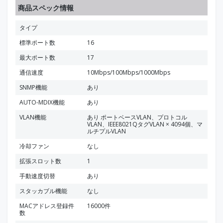
商品スペック情報
タイプ
標準ポート数
16
最大ポート数
17
通信速度
10Mbps/100Mbps/1000Mbps
SNMP機能
あり
AUTO-MDIX機能
あり
VLAN機能
あり ポートベースVLAN、プロトコル
VLAN、IEEE8021QタグVLAN × 4094個、マ
ルチプルVLAN
冷却ファン
なし
拡張スロット数
1
手動速度切替
あり
スタッカブル機能
なし
MACアドレス登録件
16000件
数