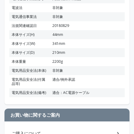
電波法
非対象
電気通信事業法
非対象
法規関連確認日
20180829
本体サイズ(H)
44mm
本体サイズ(W)
341mm
本体サイズ(D)
210mm
本体重量
2200g
電気用品安全法(本体)
非対象
電気用品安全法(付属
適合/例外承認
品等)
電気用品安全法(備考)
適合：AC電源ケーブル
お買い物に関するご案内
ご購入について