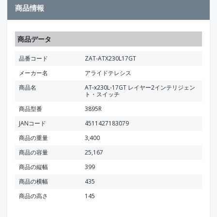
商品情報
商品データ
品番コード
ZAT-ATX230L17GT
メーカー名
アライドテレシス
商品名
AT-x230L-17GT レイヤー2インテリジェン
ト・スイッチ
商品型番
3895R
JANコード
4511427183079
商品の重量
3,400
商品の容量
25,167
商品の縦幅
399
商品の横幅
435
商品の高さ
145