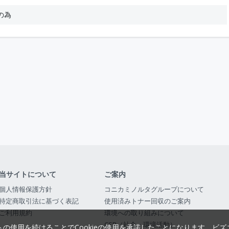
の為
当サイトについて
ご案内
個人情報保護方針
コニカミノルタグループについて
特定商取引法に基づく表記
使用済みトナー回収のご案内
ご利用規約
環境への取り組みについて
CSR（社会・環境活動）
トの使用を続けることでCookieの使用を承諾したことになります。
ビズ