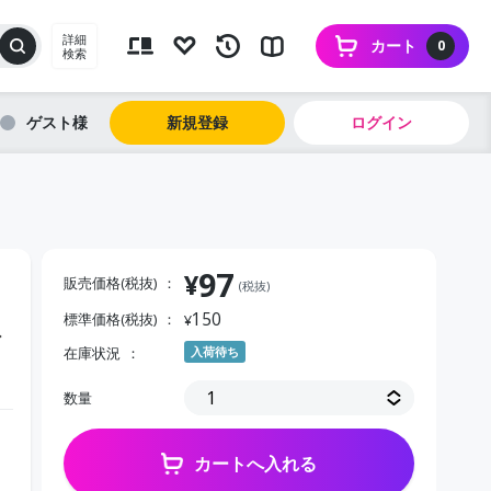
詳細
カート
0
検索
ゲスト
新規登録
ログイン
97
¥
販売価格(税抜)
(税抜)
150
標準価格(税抜)
¥
イ
在庫状況
入荷待ち
数量
カートへ入れる