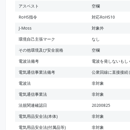
アスベスト
空欄
RoHS指令
対応RoHS10
J-Moss
対象外
環境自己主張マーク
なし
その他環境及び安全規格
空欄
電波法備考
電波を発しないもし
電気通信事業法備考
公衆回線に直接接続
電波法
非対象
電気通信事業法
非対象
法規関連確認日
20200825
電気用品安全法(本体)
非対象
電気用品安全法(付属品等)
非対象