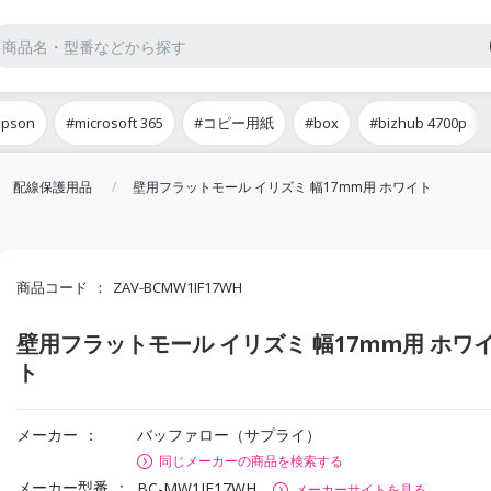
epson
#microsoft 365
#コピー用紙
#box
#bizhub 4700p
配線保護用品
壁用フラットモール イリズミ 幅17mm用 ホワイト
商品コード
ZAV-BCMW1IF17WH
壁用フラットモール イリズミ 幅17mm用 ホワ
ト
メーカー
バッファロー（サプライ）
同じメーカーの商品を検索する
メーカー型番
BC-MW1IF17WH
メーカーサイトを見る