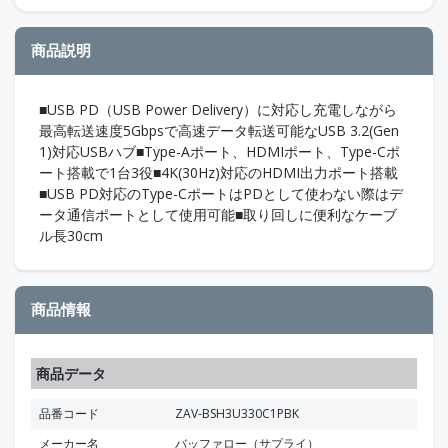
商品説明
■USB PD（USB Power Delivery）に対応し充電しながら
最高転送速度5Gbpsで高速データ転送可能なUSB 3.2(Gen
1)対応USBハブ■Type-Aポート、HDMIポート、Type-Cポ
ート搭載で1台3役■4K(30Hz)対応のHDMI出力ポート搭載
■USB PD対応のType-CポートはPDとして使わない際はデ
ータ通信ポートとして使用可能■取り回しに便利なケーブ
ル長30cm
商品情報
商品データ
品番コード
ZAV-BSH3U330C1PBK
メーカー名
バッファロー（サプライ）