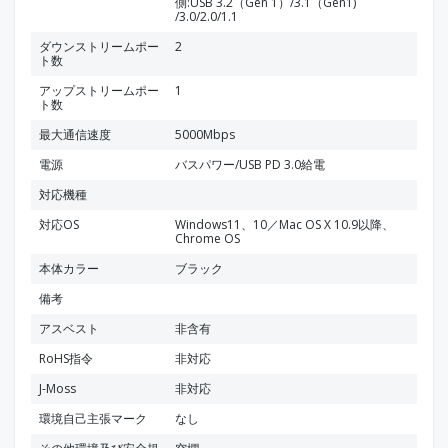
側:USB 3.2（Gen 1）/3.1（Gen1)
/3.0/2.0/1.1
ダウンストリームポー
2
ト数
アップストリームポー
1
ト数
最大通信速度
5000Mbps
電源
バスパワー/USB PD 3.0給電
対応機種
対応OS
Windows11、10／Mac OS X 10.9以降、
Chrome OS
本体カラー
ブラック
備考
アスベスト
非含有
RoHS指令
非対応
J-Moss
非対応
環境自己主張マーク
なし