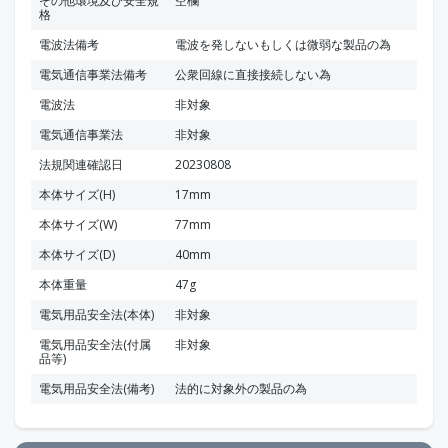
その他環境及び安全規
空欄
格
電波法備考
電波を発しないもしくは微弱な製品の為
電気通信事業法備考
公衆回線に直接接続しない為
電波法
非対象
電気通信事業法
非対象
法規関連確認日
20230808
本体サイズ(H)
17mm
本体サイズ(W)
77mm
本体サイズ(D)
40mm
本体重量
47g
電気用品安全法(本体)
非対象
電気用品安全法(付属
非対象
品等)
電気用品安全法(備考)
法的に対象外の製品の為