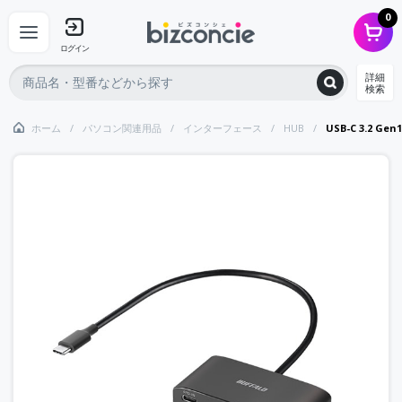
0
ログイン
詳細
検索
ホーム
パソコン関連用品
インターフェース
HUB
USB-C 3.2 