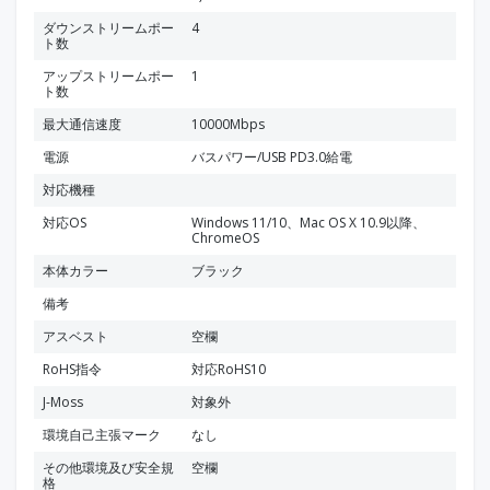
ダウンストリームポー
4
ト数
アップストリームポー
1
ト数
最大通信速度
10000Mbps
電源
バスパワー/USB PD3.0給電
対応機種
対応OS
Windows 11/10、Mac OS X 10.9以降、
ChromeOS
本体カラー
ブラック
備考
アスベスト
空欄
RoHS指令
対応RoHS10
J-Moss
対象外
環境自己主張マーク
なし
その他環境及び安全規
空欄
格