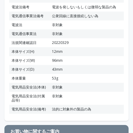
電波法備考
電波を発しないもしくは微弱な製品の為
電気通信事業法備考
公衆回線に直接接続しない為
電波法
非対象
電気通信事業法
非対象
法規関連確認日
20220329
本体サイズ(H)
12mm
本体サイズ(W)
96mm
本体サイズ(D)
43mm
本体重量
53g
電気用品安全法(本体)
非対象
電気用品安全法(付属
非対象
品等)
電気用品安全法(備考)
法的に対象外の製品の為
お買い物に関するご案内