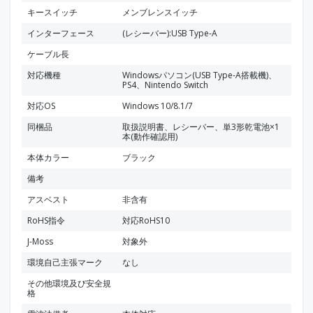
キースイッチ
メンブレンスイッチ
インターフェース
(レシーバー):USB Type-A
ケーブル長
対応機種
Windowsパソコン(USB Type-A搭載機)、
PS4、Nintendo Switch
対応OS
Windows 10/8.1/7
同梱品
取扱説明書、レシーバー、単3形乾電池×1
本(動作確認用)
本体カラー
ブラック
備考
アスベスト
非含有
RoHS指令
対応RoHS10
J-Moss
対象外
環境自己主張マーク
なし
その他環境及び安全規
格