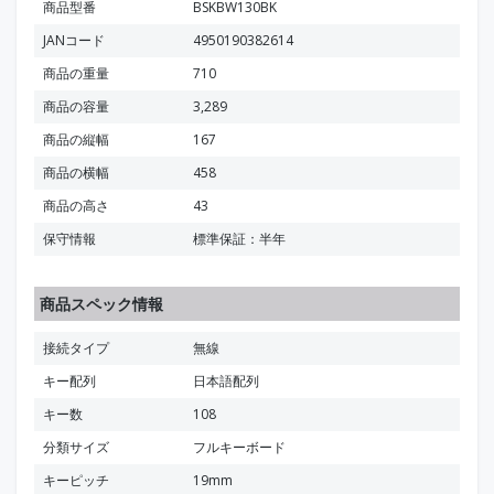
商品型番
BSKBW130BK
JANコード
4950190382614
商品の重量
710
商品の容量
3,289
商品の縦幅
167
商品の横幅
458
商品の高さ
43
保守情報
標準保証：半年
商品スペック情報
接続タイプ
無線
キー配列
日本語配列
キー数
108
分類サイズ
フルキーボード
キーピッチ
19mm