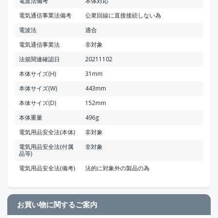
電波法備考
本体対応
電気通信事業法備考
公衆回線に直接接続しない為
電波法
適合
電気通信事業法
非対象
法規関連確認日
20211102
本体サイズ(H)
31mm
本体サイズ(W)
443mm
本体サイズ(D)
152mm
本体重量
496g
電気用品安全法(本体)
非対象
電気用品安全法(付属
非対象
品等)
電気用品安全法(備考)
法的に対象外の製品の為
お買い物に関するご案内