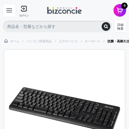
0
ログイン
詳細
検索
ホーム
パソコン関連用品
入力デバイス
キーボード
抗菌・高耐久仕様