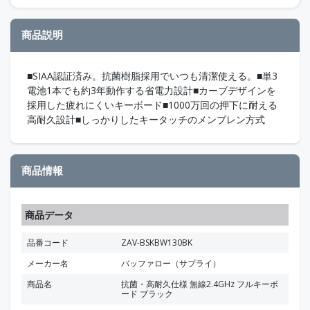
商品説明
■SIAA認証済み。抗菌樹脂採用でいつも清潔使える。■単3
電池1本でも約3年動作する省電力設計■カーブデザインを
採用した疲れにくいキーボード■1000万回の押下に耐える
高耐久設計■しっかりしたキータッチのメンブレン方式
商品情報
商品データ
品番コード
ZAV-BSKBW130BK
メーカー名
バッファロー（サプライ）
商品名
抗菌・高耐久仕様 無線2.4GHz フルキーボ
ード ブラック