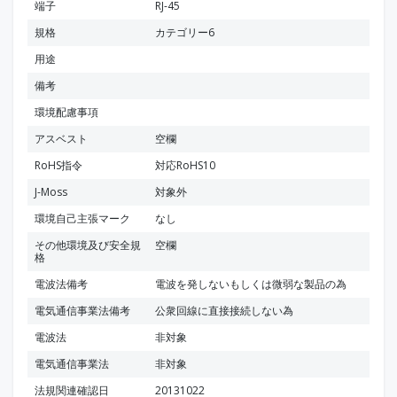
端子
RJ-45
規格
カテゴリー6
用途
備考
環境配慮事項
アスベスト
空欄
RoHS指令
対応RoHS10
J-Moss
対象外
環境自己主張マーク
なし
その他環境及び安全規
空欄
格
電波法備考
電波を発しないもしくは微弱な製品の為
電気通信事業法備考
公衆回線に直接接続しない為
電波法
非対象
電気通信事業法
非対象
法規関連確認日
20131022