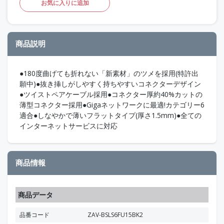
お気に入りに追加
商品説明
●180度曲げても折れない「新素材」のツメを採用(特許出
願中)●抜き挿しがしやすく持ちやすいコネクターデザイン
●ツイストペアケーブル採用●コネクター厚約40%カットの
薄型コネクター採用●Gigaネットワークに最適!カテゴリー6
適合●しなやかで薄いフラットタイプ(厚さ1.5mm)●全ての
インターネットサービスに対応
商品情報
商品データ
品番コード
ZAV-BSLS6FU15BK2