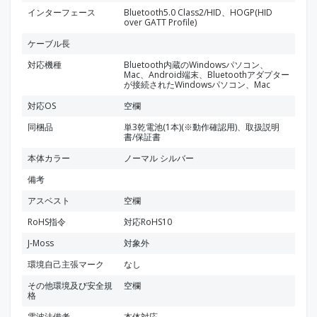
インターフェース
Bluetooth5.0 Class2/HID、HOGP(HID
over GATT Profile)
ケーブル長
対応機種
Bluetooth内蔵のWindowsパソコン、
Mac、Android端末、Bluetoothアダプター
が接続されたWindowsパソコン、Mac
対応OS
空欄
同梱品
単3乾電池(1本)(※動作確認用)、取扱説明
書/保証書
本体カラー
ノーマル シルバー
備考
アスベスト
空欄
RoHS指令
対応RoHS10
J-Moss
対象外
環境自己主張マーク
なし
その他環境及び安全規
空欄
格
電波法備考
本体対応