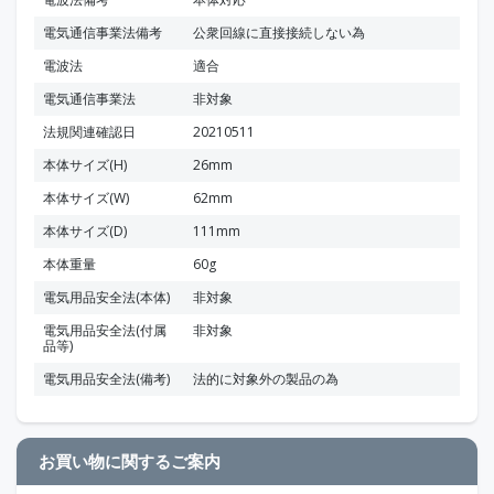
電気通信事業法備考
公衆回線に直接接続しない為
電波法
適合
電気通信事業法
非対象
法規関連確認日
20210511
本体サイズ(H)
26mm
本体サイズ(W)
62mm
本体サイズ(D)
111mm
本体重量
60g
電気用品安全法(本体)
非対象
電気用品安全法(付属
非対象
品等)
電気用品安全法(備考)
法的に対象外の製品の為
お買い物に関するご案内