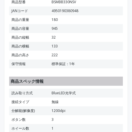
商品型番
BSMBB330NSV
JANコード
4950190380948
商品の重量
180
商品の容量
945
商品の縦幅
32
商品の横幅
133
商品の高さ
222
保守情報
標準保証：1年
商品スペック情報
読み取り方式
BlueLED光学式
接続タイプ
無線
分解能(解像度)
1200dpi
ボタン数
3
ホイール数
1