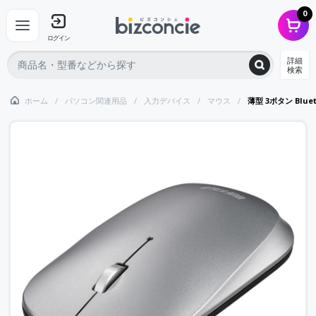
0
ログイン
詳細
検索
ホーム
パソコン関連用品
入力デバイス
マウス
薄型 3ボタン Blue