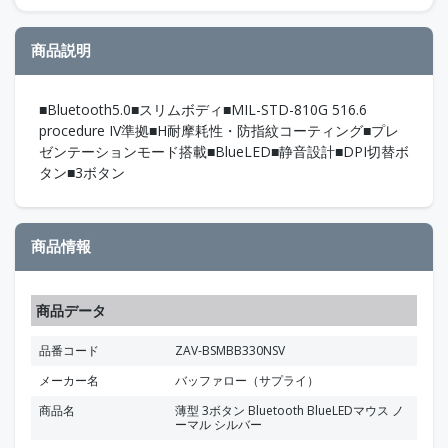
商品説明
■Bluetooth5.0■スリムボディ■MIL-STD-810G 516.6
procedure IV準拠■H耐摩耗性・防指紋コーティング■プレ
ゼンテーションモード搭載■BlueLED■静音設計■DPI切替ボ
タン■3ボタン
商品情報
商品データ
品番コード
ZAV-BSMBB330NSV
メーカー名
バッファロー（サプライ）
商品名
薄型 3ボタン Bluetooth BlueLEDマウス ノ
ーマル シルバー