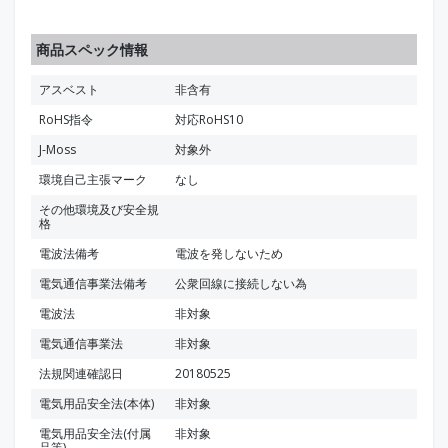
商品スペック情報
アスベスト
非含有
RoHS指令
対応RoHS10
J-Moss
対象外
環境自己主張マーク
なし
その他環境及び安全規
格
電波法備考
電波を発しないため
電気通信事業法備考
公衆回線に接続しない為
電波法
非対象
電気通信事業法
非対象
法規関連確認日
20180525
電気用品安全法(本体)
非対象
電気用品安全法(付属
非対象
品等)