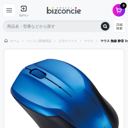
0
ログイン
詳細
検索
ホーム
パソコン関連用品
入力デバイス
マウス
マウス 無線 静音 3ボ