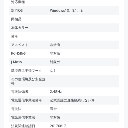
対応機種
対応OS
Windows10、8.1、8
同梱品
本体カラー
備考
アスベスト
非含有
RoHS指令
非対応
J-Moss
対象外
環境自己主張マーク
なし
その他環境及び安全規
格
電波法備考
2.4GHz
電気通信事業法備考
公衆回線に直接接続しない為
電波法
適合
電気通信事業法
非対象
法規関連確認日
20170817