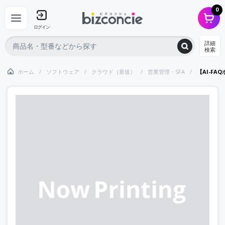
0
ログイン
詳細
検索
ホーム
ソフトウェア
クラウド（新規）
営業管理・SFA
【AI-FA