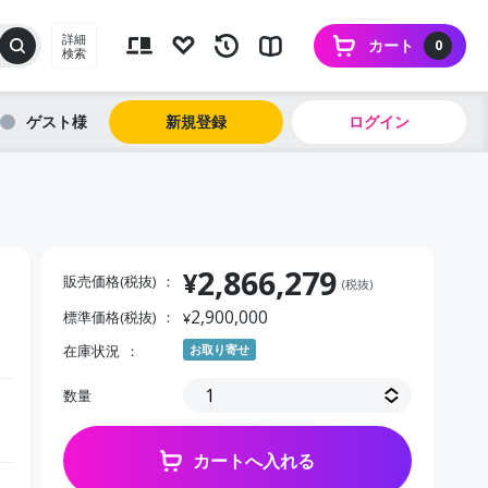
詳細
カート
0
検索
ゲスト
新規登録
ログイン
2,866,279
¥
販売価格(税抜)
(税抜)
2,900,000
標準価格(税抜)
¥
在庫状況
お取り寄せ
数量
カートへ入れる