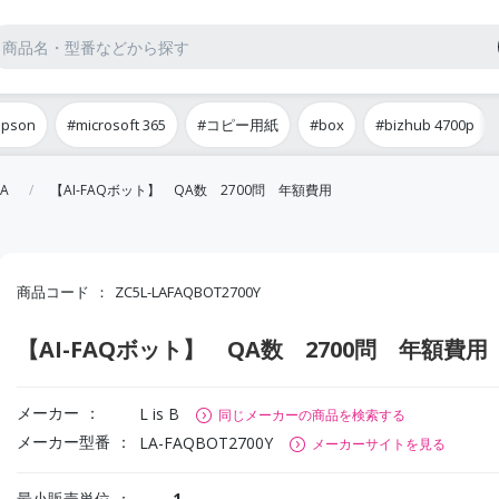
epson
#microsoft 365
#コピー用紙
#box
#bizhub 4700p
A
【AI-FAQボット】 QA数 2700問 年額費用
商品コード
ZC5L-LAFAQBOT2700Y
【AI-FAQボット】 QA数 2700問 年額費用
メーカー
L is B
同じメーカーの商品を検索する
メーカー型番
LA-FAQBOT2700Y
メーカーサイトを見る
最小販売単位
1