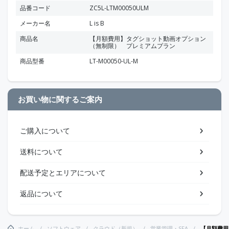
品番コード
ZC5L-LTM00050ULM
メーカー名
L is B
商品名
【月額費用】タグショット動画オプション
（無制限） プレミアムプラン
商品型番
LT-M00050-UL-M
お買い物に関するご案内
ご購入について
送料について
配送予定とエリアについて
返品について
ホーム
ソフトウェア
クラウド（新規）
営業管理・SFA
【月額費用