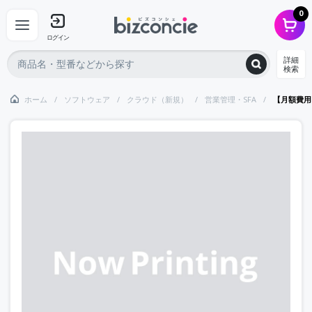
0
ログイン
詳細
検索
ホーム
ソフトウェア
クラウド（新規）
営業管理・SFA
【月額費用