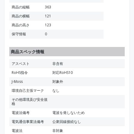
商品の縦幅
363
商品の横幅
121
商品の高さ
123
保守情報
0
商品スペック情報
アスベスト
非含有
RoHS指令
対応RoHS10
J-Moss
対象外
環境自己主張マーク
なし
その他環境及び安全規
格
電波法備考
電波を発しないため
電気通信事業法備考
公衆回線接続なし
電波法
非対象