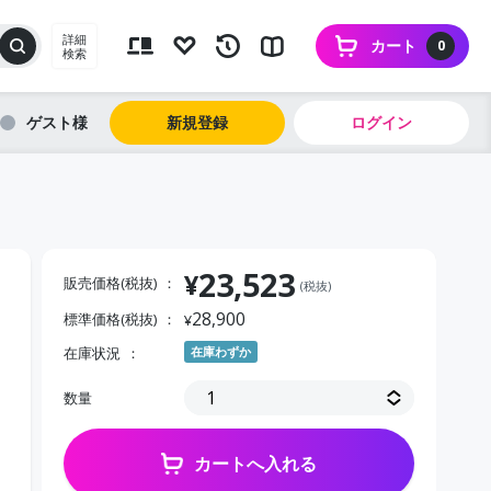
詳細
カート
0
検索
ゲスト
新規登録
ログイン
23,523
¥
販売価格(税抜)
(税抜)
28,900
標準価格(税抜)
¥
在庫状況
在庫わずか
数量
カートへ入れる