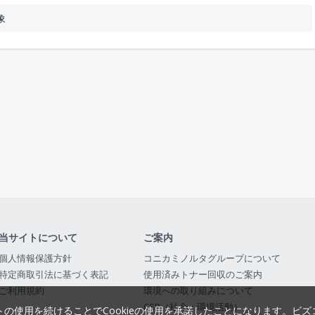
象
当サイトについて
ご案内
個人情報保護方針
コニカミノルタグループについて
特定商取引法に基づく表記
使用済みトナー回収のご案内
ご利用規約
環境への取り組みについて
CSR（社会・環境活動）
トの使用を続けることでCookieの使用を承諾したことになります。
ビズ