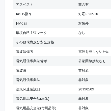
アスベスト
非含有
RoHS指令
対応RoHS10
J-Moss
対象外
環境自己主張マーク
なし
その他環境及び安全規格
電波法備考
電波を発しないため
電気通信事業法備考
公衆回線接続なし
電波法
非対象
電気通信事業法
非対象
法規関連確認日
20190509
電気用品安全法(本体)
非対象
電気用品安全法(付属品等)
非対象