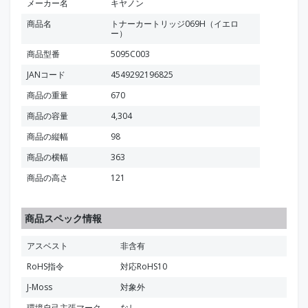
メーカー名
キヤノン
商品名
トナーカートリッジ069H（イエロ
ー）
商品型番
5095C003
JANコード
4549292196825
商品の重量
670
商品の容量
4,304
商品の縦幅
98
商品の横幅
363
商品の高さ
121
商品スペック情報
アスベスト
非含有
RoHS指令
対応RoHS10
J-Moss
対象外
環境自己主張マーク
なし