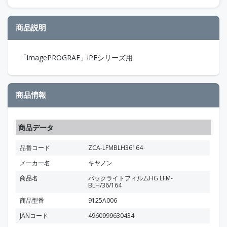
商品説明
「imagePROGRAF」iPFシリーズ用
商品情報
商品データ
品番コード
ZCA-LFMBLH36164
メーカー名
キヤノン
商品名
バックライトフィルムHG LFM-
BLH/36/164
商品型番
9125A006
JANコード
4960999630434