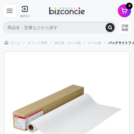
0
ログイン
詳細
検索
ホーム
オフィス用紙
加工紙・ロール紙
ロール紙
バックライトフィルム