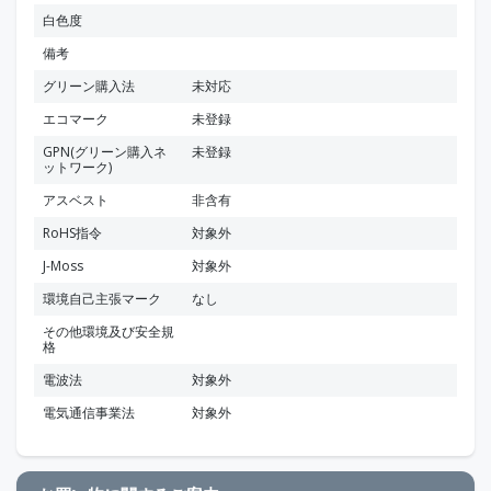
白色度
備考
グリーン購入法
未対応
エコマーク
未登録
GPN(グリーン購入ネ
未登録
ットワーク)
アスベスト
非含有
RoHS指令
対象外
J-Moss
対象外
環境自己主張マーク
なし
その他環境及び安全規
格
電波法
対象外
電気通信事業法
対象外