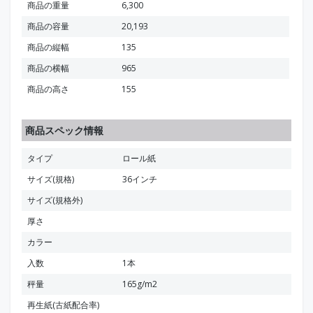
商品の重量
6,300
商品の容量
20,193
商品の縦幅
135
商品の横幅
965
商品の高さ
155
商品スペック情報
タイプ
ロール紙
サイズ(規格)
36インチ
サイズ(規格外)
厚さ
カラー
入数
1本
秤量
165g/m2
再生紙(古紙配合率)