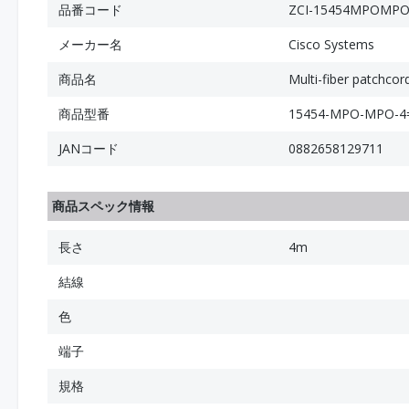
品番コード
ZCI-15454MPOMPO
メーカー名
Cisco Systems
商品名
Multi-fiber patchco
商品型番
15454-MPO-MPO-4
JANコード
0882658129711
商品スペック情報
長さ
4m
結線
色
端子
規格