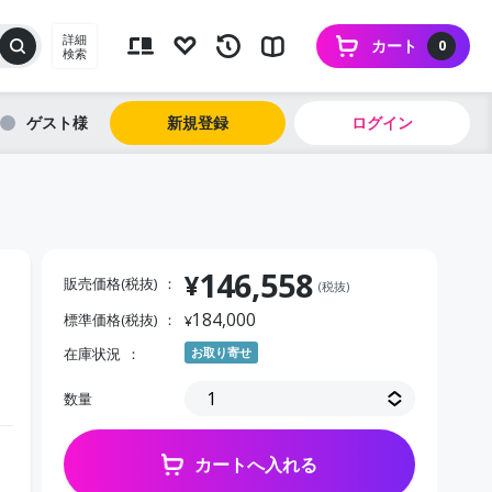
詳細
カート
0
検索
ゲスト
新規登録
ログイン
146,558
¥
販売価格(税抜)
(税抜)
184,000
標準価格(税抜)
¥
在庫状況
お取り寄せ
数量
カートへ入れる