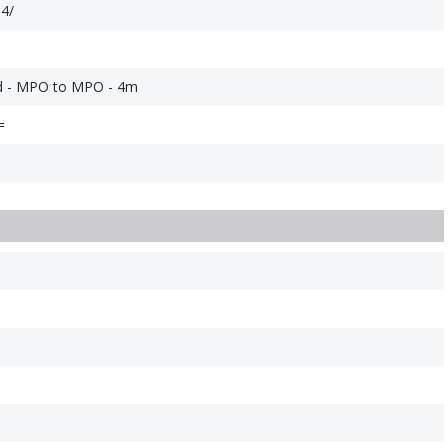
4/
rd - MPO to MPO - 4m
=