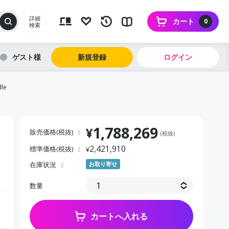
詳細
カート
0
検索
ゲスト
新規登録
ログイン
dle
1,788,269
¥
販売価格(税抜)
(税抜)
2,421,910
標準価格(税抜)
¥
在庫状況
お取り寄せ
数量
カートへ入れる