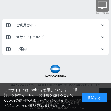
ご利用ガイド
当サイトについて
ご案内
コニカミノルタジャパン（株）は事業者向けの商品・サービスの情報を提供しております
このサイトではCookieを使用しています。「承
諾」を押すか、サイトの使用を続けることで
承諾する
Cookieの使用を承諾したことになります。
コニカミノルタジャパン株式会社／東京都公安委員会
古物商許可証番号 第3010916054482号
ビズコンシェの個人情報の取扱いについて
© 2014-2025 KONICA MINOLTA JAPAN, INC.