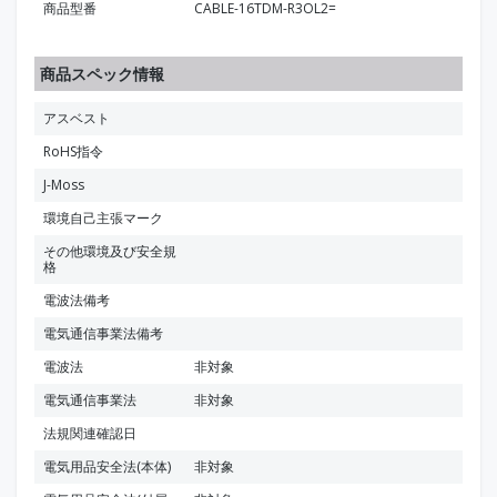
商品型番
CABLE-16TDM-R3OL2=
商品スペック情報
アスベスト
RoHS指令
J-Moss
環境自己主張マーク
その他環境及び安全規
格
電波法備考
電気通信事業法備考
電波法
非対象
電気通信事業法
非対象
法規関連確認日
電気用品安全法(本体)
非対象