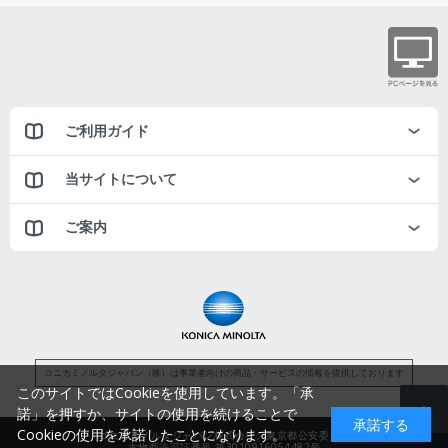
ご利用ガイド
当サイトについて
ご案内
コニカミノルタジャパン（株）は事業者向けの商品・サービスの情報を提供しております
このサイトではCookieを使用しています。「承
諾」を押すか、サイトの使用を続けることで
承諾する
Cookieの使用を承諾したことになります。
コニカミノルタジャパン株式会社／東京都公安委員会
古物商許可証番号 第3010916054482号