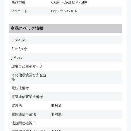
商品型番
CAB-PRES-2HDMI-GR=
JANコード
0882658980107
商品スペック情報
アスベスト
RoHS指令
J-Moss
環境自己主張マーク
その他環境及び安全規
格
電波法備考
電気通信事業法備考
電波法
非対象
電気通信事業法
非対象
法規関連確認日