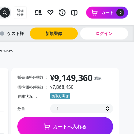
詳細
カート
0
検索
ゲスト
新規登録
ログイン
 Svr-PS
9,149,360
¥
販売価格(税抜)
(税抜)
7,868,450
標準価格(税抜)
¥
在庫状況
お取り寄せ
数量
カートへ入れる