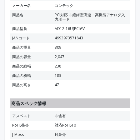
メーカー名
コンテック
商品名
PCI対応 非絶縁型高速・高機能アナログ入
力ボード
商品型番
AD12-16U(PCI)EV
JANコード
4993973571843
商品の重量
309
商品の容量
2,047
商品の縦幅
238
商品の横幅
183
商品の高さ
47
商品スペック情報
アスベスト
非含有
RoHS指令
対応RoHS10
J-Moss
対象外