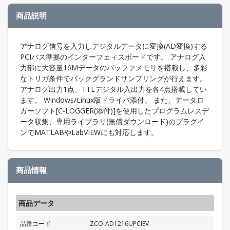
商品説明
アナログ信号を入力しデジタルデータに変換(AD変換)する
PCIバス準拠のインターフェィスボードです。 アナログ入
力部に大容量16Mデータのバッファメモリを搭載し、多彩
なトリガ条件でバックグランドサンプリングが行えます。
アナログ出力1点、TTLデジタル入出力を各4点搭載してい
ます。 Windows/Linux版ドライバ添付。 また、データロ
ガーソフト[C-LOGGER(添付)]を使用したプログラムレスデ
ータ収集、専用ライブラリ(無償ダウンロード)のプラグイ
ンでMATLABやLabVIEWにも対応します。
商品情報
商品データ
品番コード
ZCO-AD1216UPCIEV