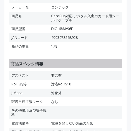
メーカー名
コンテック
商品名
CardBus対応 デジタル入出力カード用シー
ルドケーブル
商品型番
DIO-68M/96F
JANコード
4993973568928
商品の重量
178
商品スペック情報
アスベスト
非含有
RoHS指令
対応RoHS10
J-Moss
対象外
環境自己主張マーク
なし
その他環境及び安全規
格
電波法備考
電波を発しない製品のため