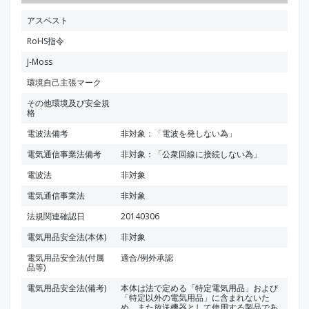
アスベスト
RoHS指令
J-Moss
環境自己主張マーク
その他環境及び安全規
格
電波法備考
非対象：「電波を発しない為」
電気通信事業法備考
非対象：「公衆回線に接続しない為」
電波法
非対象
電気通信事業法
非対象
法規関連確認日
20140306
電気用品安全法(本体)
非対象
電気用品安全法(付属
適合/例外承認
品等)
電気用品安全法(備考)
本体は法で定める「特定電気用品」および
「特定以外の電気用品」に含まれないた
め、また放送機器として使用する製品であ