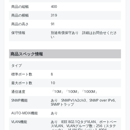
商品の縦幅
400
商品の横幅
319
商品の高さ
91
保守情報
別途有償保守あり 詳細はお問合せくださ
い
商品スペック情報
タイプ
標準ポート数
8
最大ポート数
10
通信速度
「10M」「100M」「1000M」
SNMP機能
あり SNMPv1/v2c/v3、SNMP over IPv6、
SNMPトラップ
AUTO-MDIX機能
あり
VLAN機能
あり IEEE 802.1QタグVLAN、ポートベー
スVLAN、VLANグループ数：256（スタテ
ィック）、VLAN IDレンジ：1-4094、