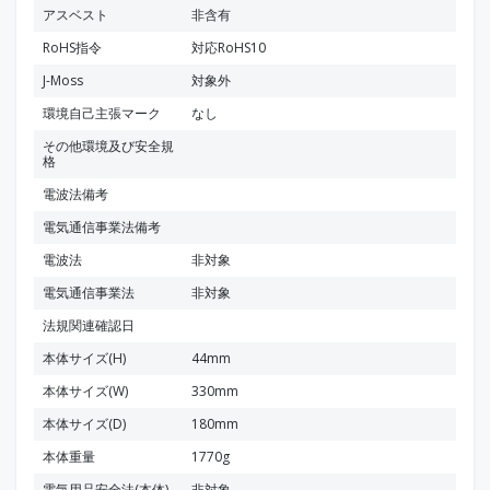
アスベスト
非含有
RoHS指令
対応RoHS10
J-Moss
対象外
環境自己主張マーク
なし
その他環境及び安全規
格
電波法備考
電気通信事業法備考
電波法
非対象
電気通信事業法
非対象
法規関連確認日
本体サイズ(H)
44mm
本体サイズ(W)
330mm
本体サイズ(D)
180mm
本体重量
1770g
電気用品安全法(本体)
非対象