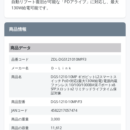
自動リブート復旧が可能な「PDアライブ」に対応し、最大
130W給電可能です。
商品情報
商品データ
品番コード
ZDL-DGS121010MPF3
メーカー名
Ｄ－Ｌｉｎｋ
商品名
DGS-1210-10MP ギガビットL2スマートス
イッチ PoE+対応(最大130W給電) 電源内蔵
ファンレス 10/100/1000BASE-Tポートx8
SFPスロットx2 リミテッドライフタイム保
証対象
商品型番
DGS-1210-10MP/F3
JANコード
4582217057474
商品の重量
3,000
商品の容量
11,612