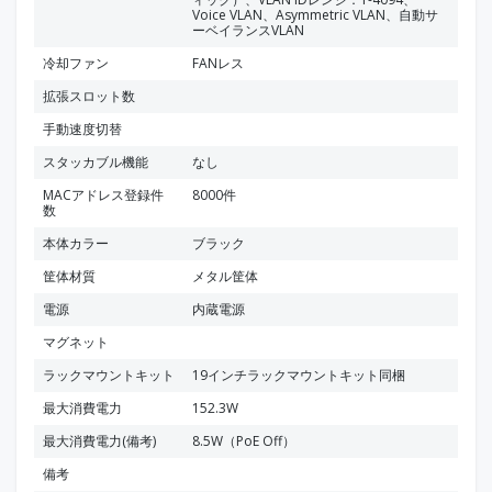
Voice VLAN、Asymmetric VLAN、自動サ
ーベイランスVLAN
冷却ファン
FANレス
拡張スロット数
手動速度切替
スタッカブル機能
なし
MACアドレス登録件
8000件
数
本体カラー
ブラック
筐体材質
メタル筐体
電源
内蔵電源
マグネット
ラックマウントキット
19インチラックマウントキット同梱
最大消費電力
152.3W
最大消費電力(備考)
8.5W（PoE Off）
備考