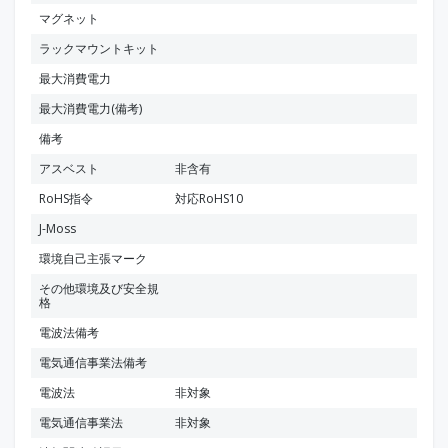
マグネット
ラックマウントキット
最大消費電力
最大消費電力(備考)
備考
アスベスト
非含有
RoHS指令
対応RoHS10
J-Moss
環境自己主張マーク
その他環境及び安全規
格
電波法備考
電気通信事業法備考
電波法
非対象
電気通信事業法
非対象