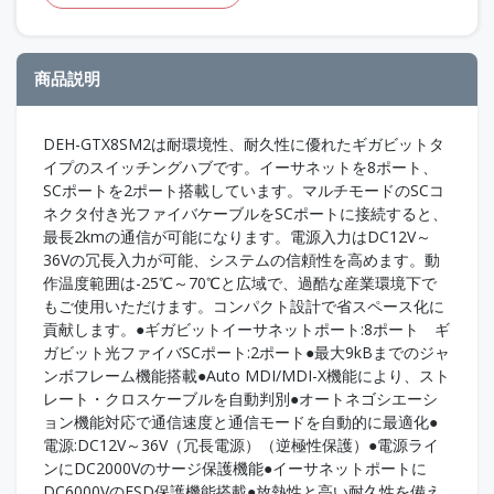
商品説明
DEH-GTX8SM2は耐環境性、耐久性に優れたギガビットタ
イプのスイッチングハブです。イーサネットを8ポート、
SCポートを2ポート搭載しています。マルチモードのSCコ
ネクタ付き光ファイバケーブルをSCポートに接続すると、
最長2kmの通信が可能になります。電源入力はDC12V～
36Vの冗長入力が可能、システムの信頼性を高めます。動
作温度範囲は-25℃～70℃と広域で、過酷な産業環境下で
もご使用いただけます。コンパクト設計で省スペース化に
貢献します。●ギガビットイーサネットポート:8ポート ギ
ガビット光ファイバSCポート:2ポート●最大9kBまでのジャ
ンボフレーム機能搭載●Auto MDI/MDI-X機能により、スト
レート・クロスケーブルを自動判別●オートネゴシエーシ
ョン機能対応で通信速度と通信モードを自動的に最適化●
電源:DC12V～36V（冗長電源）（逆極性保護）●電源ライ
ンにDC2000Vのサージ保護機能●イーサネットポートに
DC6000VのESD保護機能搭載●放熱性と高い耐久性を備え