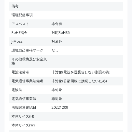
備考
環境配慮事項
アスベスト
非含有
RoHS指令
対応RoHS6
J-Moss
対象外
環境自己主張マーク
なし
その他環境及び安全規
格
電波法備考
非対象(電波を送受信しない製品の為)
電気通信事業法備考
非対象(公衆回線に接続しないため)
電波法
非対象
電気通信事業法
非対象
法規関連確認日
20221209
本体サイズ(H)
本体サイズ(W)