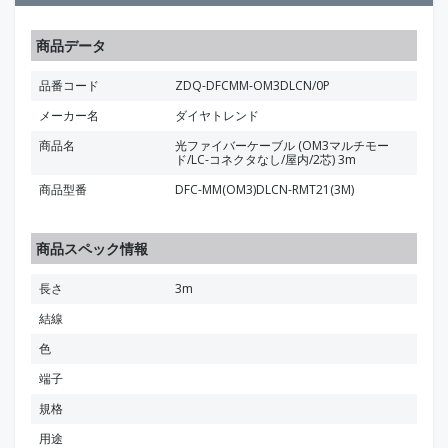
商品データ
品番コード
ZDQ-DFCMM-OM3DLCN/0P
メーカー名
ダイヤトレンド
商品名
光ファイバーケーブル (OM3マルチモー
ド/LC-コネクタなし/屋内/2芯) 3m
商品型番
DFC-MM(OM3)DLCN-RMT21(3M)
商品スペック情報
長さ
3m
結線
色
端子
規格
用途