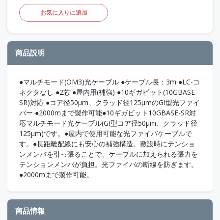
お気に入りに追加
商品説明
●マルチモード(OM3)光ケーブル ●ケーブル長：3m ●LC-コ
ネクタなし ●2芯 ●屋内用(補強) ●10ギガビット(10GBASE-
SR)対応 ●コア径50μm、クラッド径125μmのGI型光ファイ
バー ●2000mまで製作可能●10ギガビット10GBASE-SR対
応マルチモード光ケーブル(GI型コア径50μm、クラッド径
125μm)です。●屋内で使用可能な光ファイバケーブルで
す。●長距離配線にも安心の補強構造。敷設時にテンショ
ンメンバを引っ張ることで、ケーブルに加えられる張力を
テンションメンバが負担。光ファイバの断線を防ぎます。
●2000mまで製作可能。
商品情報