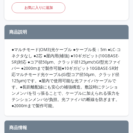
お気に入りに追加
商品説明
●マルチモード(OM3)光ケーブル ●ケーブル長：5m ●LC-コ
ネクタなし ●2芯 ●屋内用(補強) ●10ギガビット(10GBASE-
SR)対応 ●コア径50μm、クラッド径125μmのGI型光ファイ
バー ●2000mまで製作可能●10ギガビット10GBASE-SR対
応マルチモード光ケーブル(GI型コア径50μm、クラッド径
125μm)です。●屋内で使用可能な光ファイバケーブルで
す。●長距離配線にも安心の補強構造。敷設時にテンショ
ンメンバを引っ張ることで、ケーブルに加えられる張力を
テンションメンバが負担。光ファイバの断線を防ぎます。
●2000mまで製作可能。
商品情報