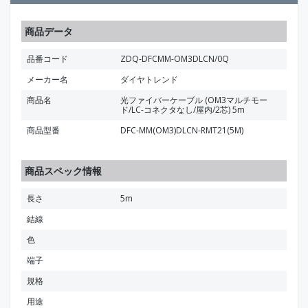
商品データ
品番コード
ZDQ-DFCMM-OM3DLCN/0Q
メーカー名
ダイヤトレンド
商品名
光ファイバーケーブル (OM3マルチモー
ド/LC-コネクタなし/屋内/2芯) 5m
商品型番
DFC-MM(OM3)DLCN-RMT21(5M)
商品スペック情報
長さ
5m
結線
色
端子
規格
用途