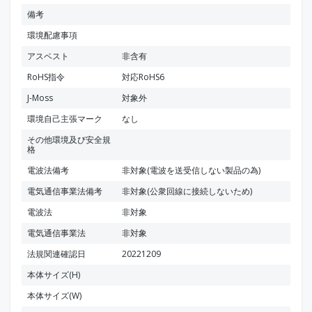
備考
環境配慮事項
アスベスト
非含有
RoHS指令
対応RoHS6
J-Moss
対象外
環境自己主張マーク
なし
その他環境及び安全規
格
電波法備考
非対象(電波を送受信しない製品の為)
電気通信事業法備考
非対象(公衆回線に接続しないため)
電波法
非対象
電気通信事業法
非対象
法規関連確認日
20221209
本体サイズ(H)
本体サイズ(W)